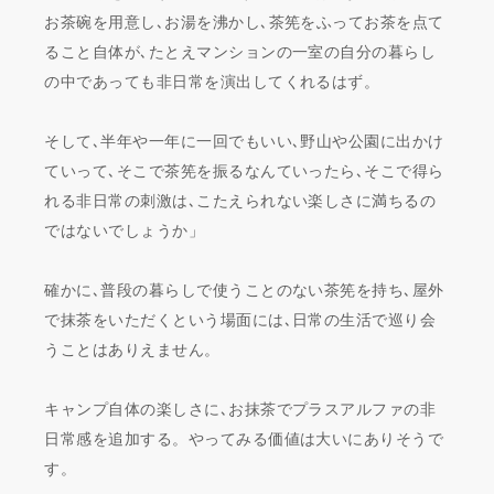
お茶碗を用意し､お湯を沸かし､茶筅をふってお茶を点て
ること自体が､たとえマンションの一室の自分の暮らし
の中であっても非日常を演出してくれるはず。
そして､半年や一年に一回でもいい､野山や公園に出かけ
ていって､そこで茶筅を振るなんていったら､そこで得ら
れる非日常の刺激は､こたえられない楽しさに満ちるの
ではないでしょうか」
確かに､普段の暮らしで使うことのない茶筅を持ち､屋外
で抹茶をいただくという場面には､日常の生活で巡り会
うことはありえません。
キャンプ自体の楽しさに､お抹茶でプラスアルファの非
日常感を追加する。やってみる価値は大いにありそうで
す。