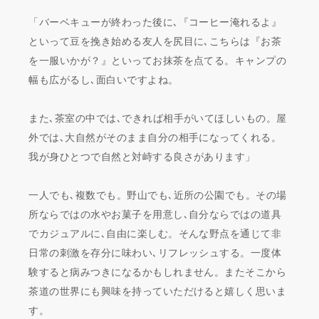
「バーベキューが終わった後に､『コーヒー淹れるよ』
といって豆を挽き始める友人を尻目に､こちらは『お茶
を一服いかが？』といってお抹茶を点てる。キャンプの
幅も広がるし､面白いですよね。
また､茶室の中では､できれば相手がいてほしいもの。屋
外では､大自然がそのまま自分の相手になってくれる。
我が身ひとつで自然と対峙する良さがあります」
一人でも､複数でも。野山でも､近所の公園でも。その場
所ならではの水やお菓子を用意し､自分ならではの道具
でカジュアルに､自由に楽しむ。そんな野点を通じて非
日常の刺激を存分に味わい､リフレッシュする。一度体
験すると病みつきになるかもしれません。またそこから
茶道の世界にも興味を持っていただけると嬉しく思いま
す。