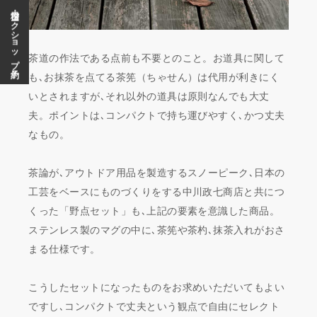
稽古・ワークショップ予約
茶道の作法である点前も不要とのこと。お道具に関して
も､お抹茶を点てる茶筅（ちゃせん）は代用が利きにく
いとされますが､それ以外の道具は原則なんでも大丈
夫。ポイントは､コンパクトで持ち運びやすく､かつ丈夫
なもの。
茶論が､アウトドア用品を製造するスノーピーク､日本の
工芸をベースにものづくりをする中川政七商店と共につ
くった「野点セット」も､上記の要素を意識した商品。
ステンレス製のマグの中に､茶筅や茶杓､抹茶入れがおさ
まる仕様です。
こうしたセットになったものをお求めいただいてもよい
ですし､コンパクトで丈夫という観点で自由にセレクト