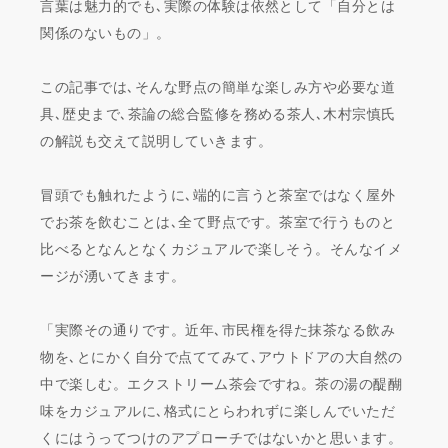
言葉は魅力的でも､実際の体験は依然として「自分とは
関係のないもの」。
この記事では､そんな野点の簡単な楽しみ方や必要な道
具､歴史まで､茶論の総合監修を務める茶人､木村宗慎氏
の解説も交えて説明していきます。
冒頭でも触れたように､端的に言うと茶室ではなく屋外
でお茶を飲むことは､全て野点です。茶室で行うものと
比べるとなんとなくカジュアルで楽しそう。そんなイメ
ージが湧いてきます。
「実際その通りです。近年､市民権を得た抹茶なる飲み
物を､とにかく自分で点ててみて､アウトドアの大自然の
中で楽しむ。エクストリーム茶会ですね。茶の湯の醍醐
味をカジュアルに､格式にとらわれずに楽しんでいただ
くにはうってつけのアプローチではないかと思います。